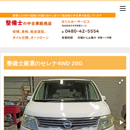
整備士厳選のセレナ4WD 20G