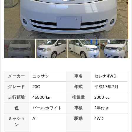
メーカー
ニッサン
車名
セレナ4WD
グレード
20G
年式
平成17年7月
走行距離
45500 km
排気量
2000 cc
色
パールホワイト
車検
2年付き
ミッショ
AT
駆動
4WD
ン