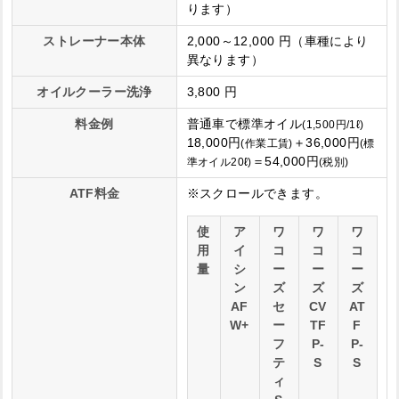
ります）
ストレーナー本体
2,000～12,000 円（車種により
異なります）
オイルクーラー洗浄
3,800 円
料金例
普通車で標準オイル
(1,500円/1ℓ)
18,000円
＋36,000円
(作業工賃)
(標
＝54,000円
準オイル20ℓ)
(税別)
ATF料金
使
ア
ワ
ワ
ワ
用
イ
コ
コ
コ
量
シ
ー
ー
ー
ン
ズ
ズ
ズ
AF
セ
CV
AT
W+
ー
TF
F
フ
P-
P-
テ
S
S
ィ