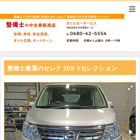
整備士厳選のセレナ 20S Vセレクション