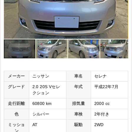
メーカー
ニッサン
車名
セレナ
グレード
2.0 20S Vセレ
年式
平成22年7月
クション
走行距離
60800 km
排気量
2000 cc
色
シルバー
車検
2年付き
ミッショ
AT
駆動
2WD
ン