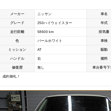
メーカー
ニッサン
車名
グレード
250ハイウェイスター
年式
走行距離
58600 km
排気量
色
パールホワイト
車検
ミッション
AT
駆動
ハンドル
右
燃料
修復歴
無し
車台番号下
成約御礼！