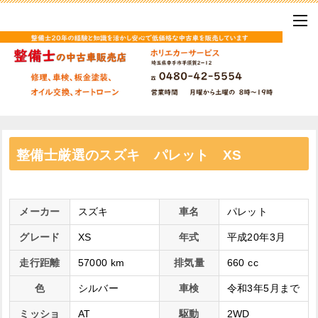
整備士厳選のスズキ パレット XS
メーカー
スズキ
車名
パレット
グレード
XS
年式
平成20年3月
走行距離
57000 km
排気量
660 cc
色
シルバー
車検
令和3年5月まで
ミッショ
AT
駆動
2WD