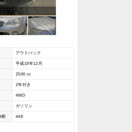
車検費用や今年度自動車税、リサイク
アウトバック
平成18年12月
2500 cc
2年付き
4WD
ガソリン
3桁
448