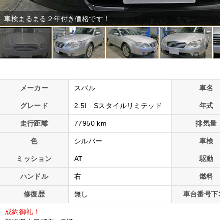
車検まるまる２年付き価格です！
メーカー
スバル
車名
グレード
2.5I Sスタイルリミテッド
年式
走行距離
77950 km
排気量
色
シルバー
車検
ミッション
AT
駆動
ハンドル
右
燃料
修復歴
無し
車台番号下
成約御礼！