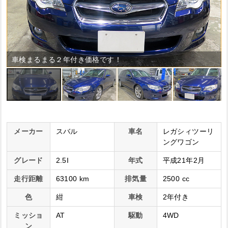
車検まるまる２年付き価格です！
メーカー
スバル
車名
レガシィツーリ
ングワゴン
グレード
2.5I
年式
平成21年2月
走行距離
63100 km
排気量
2500 cc
色
紺
車検
2年付き
ミッショ
AT
駆動
4WD
ン