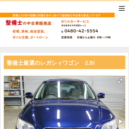
整備士厳選のレガシィワゴン 2.5I