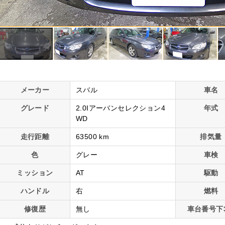
メーカー
スバル
車名
グレード
2.0Iアーバンセレクション4
年式
WD
走行距離
63500 km
排気量
色
グレー
車検
ミッション
AT
駆動
ハンドル
右
燃料
修復歴
無し
車台番号下