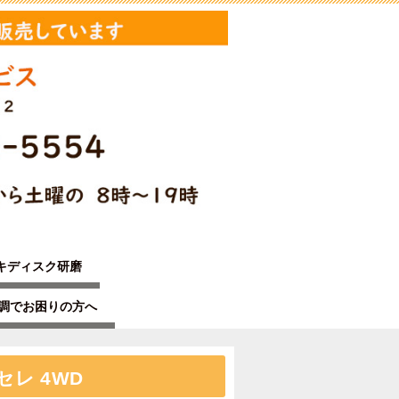
キディスク研磨
不調でお困りの方へ
レ 4WD