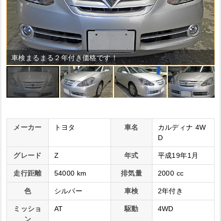
車検まるまる２年付き価格です！
メーカー
トヨタ
車名
カルディナ 4W
D
グレード
Z
年式
平成19年1月
走行距離
54000 km
排気量
2000 cc
色
シルバー
車検
2年付き
ミッショ
AT
駆動
4WD
ン