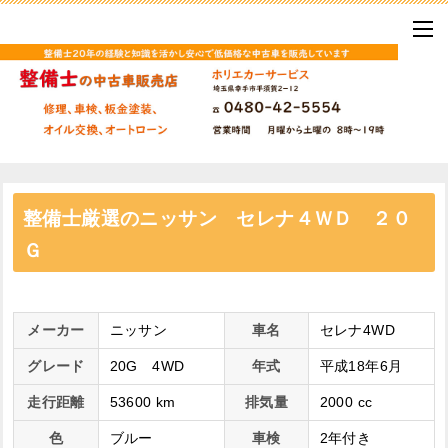
整備士厳選のニッサン セレナ４ＷＤ ２０
Ｇ
メーカー
ニッサン
車名
セレナ4WD
グレード
20G 4WD
年式
平成18年6月
走行距離
53600 km
排気量
2000 cc
色
ブルー
車検
2年付き