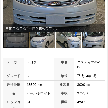
車検まるまる2年付き価格です。。
メーカー
トヨタ
車名
エスティマ4W
D
グレード
G
年式
平成14年5月
走行距離
43500 km
排気量
3000 cc
色
パールホワイト
車検
2年付き
ミッショ
AT
駆動
4WD
ン