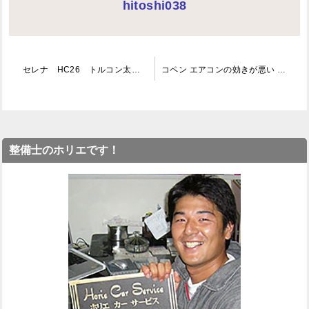
hitoshi038
投
セレナ HC26 トルコン太郎 CVTF圧送交換 PS134 エアコンフラッシング 埼玉
コペン エアコンの効きが悪い フラッシングで解決
稿
ナ
ビ
整備士のホリエです！
ゲ
ー
シ
ョ
ン